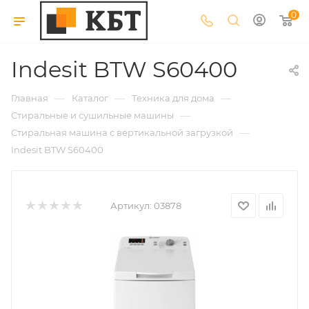
0
Indesit BTW S60400
—
—
—
Главная
Каталог
Техника для дома
—
Стиральные и сушильные машины
—
Стиральная машина с вертикальной загрузкой
Indesit BTW S60400
Артикул:
03878