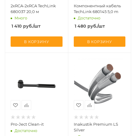
2xRCA-2xRCA TechLink
Компонентный кабель
680037 20,0 м
TechLink 680145 5,0 m
Много
Достаточно
1 410
руб.
/шт
1 480
руб.
/шт
В КОРЗИНУ
В КОРЗИНУ
Pro-Ject Clean-it
Inakustik Premium LS
Silver
Достаточно