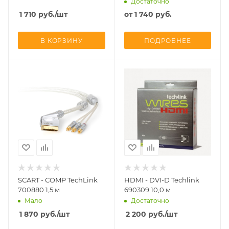
Достаточно
1 710
руб.
/шт
от
1 740 руб.
В КОРЗИНУ
ПОДРОБНЕЕ
SCART - COMP TechLink
HDMI - DVI-D Techlink
700880 1,5 м
690309 10,0 м
Мало
Достаточно
1 870
руб.
/шт
2 200
руб.
/шт