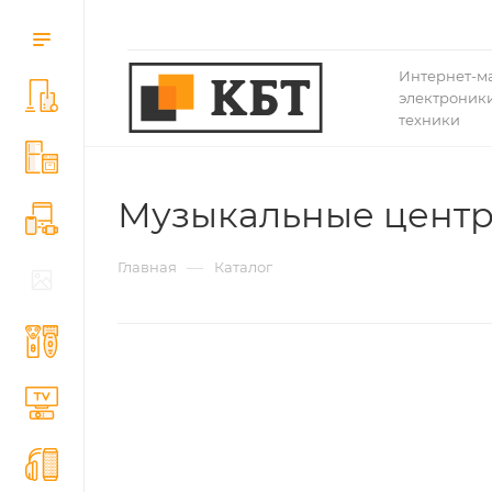
Интернет-м
электроники
техники
Музыкальные цент
—
Главная
Каталог