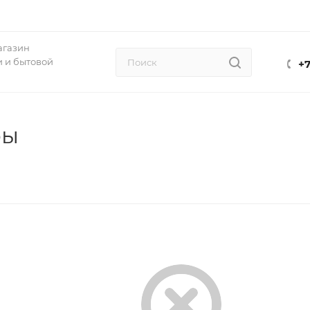
агазин
 и бытовой
+7
ры