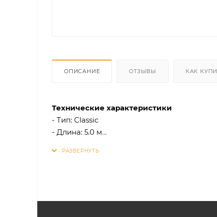
ОПИСАНИЕ
ОТЗЫВЫ
КАК КУП
Технические характеристики
- Тип: Classic
- Длина: 5.0 м
- Совместим с разъемом 3.5 мм jack
- Идеален для портативных устройств: MP3-