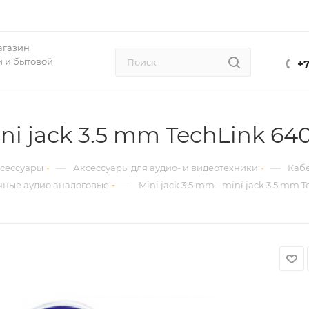
агазин
 и бытовой
+7
ini jack 3.5 mm TechLink 640
—
—
ксессуары
Аксессуары для аудио- и видеотехники
Кабе
—
ные аудио аналоговые
Mini jack 3.5 mm - mini jack 3.5 mm 