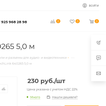
ВОЙТИ
0
0
0
 925 968 28 98
265 5,0 м
—
ли и разъемы для аудио- и видеотехники
TechLink 640265 5,0 м
230
руб.
/шт
Цена указана с учетом НДС 22%
Много
Нашли дешевле?