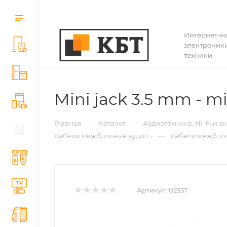
Интернет-м
электроники
техники
Mini jack 3.5 mm - m
—
—
Главная
Каталог
Аудиотехника, Hi-Fi и а
—
Кабели межблочные аудио
Кабели межблоч
Артикул:
02337