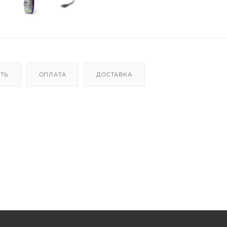
ИТЬ
ОПЛАТА
ДОСТАВКА
плеера, iPod, iPhone, смартфона, планшета, DVD-плеера