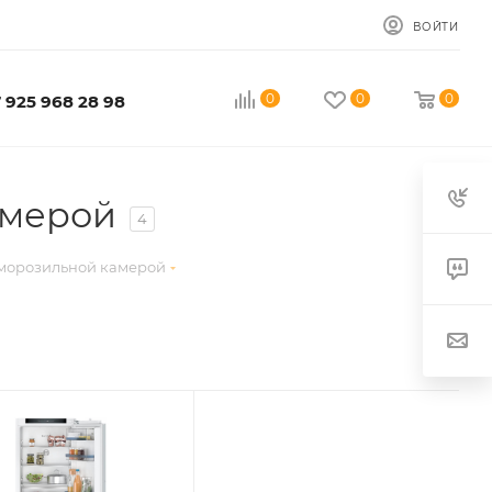
ВОЙТИ
0
0
0
 925 968 28 98
амерой
4
 морозильной камерой