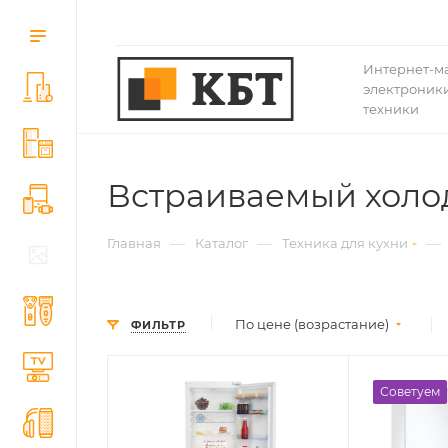
Интернет-м
электроники
техники
Встраиваемый холо
—
—
—
Главная
Каталог
Техника для кухни
По цене (возрастание)
ФИЛЬТР
Советуем