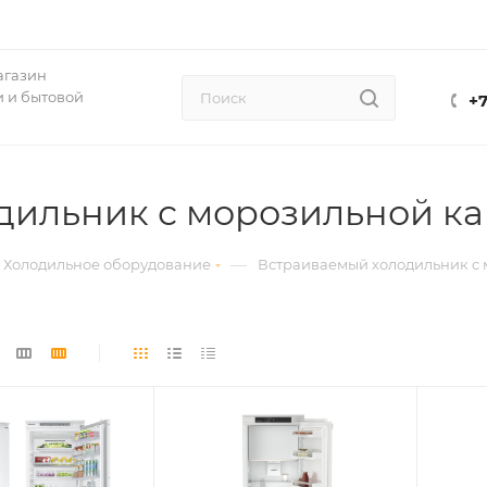
агазин
 и бытовой
+7
дильник с морозильной к
—
Холодильное оборудование
Встраиваемый холодильник с