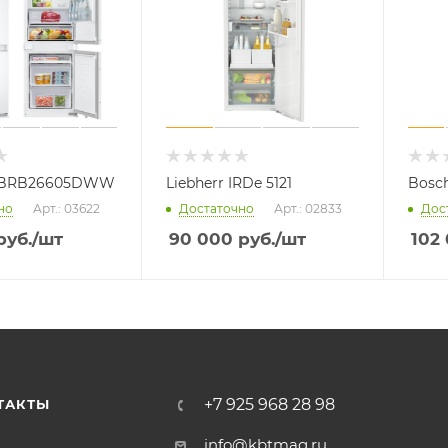
 BRB26605DWW
Liebherr IRDe 5121
Bosc
но
Арт.: 03622
Достаточно
Арт.: 02833
Дос
руб.
/шт
90 000
руб.
/шт
102
+7 925 968 28 98
ТАКТЫ
info@kbtmag.ru