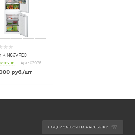
h KIN86VFE0
таточно
Арт.: 03076
 000
руб.
/шт
ПОДПИСАТЬСЯ НА РАССЫЛКУ