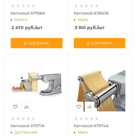
Kenwood AT956A
Kenwood AT850B
Много
Мало
2 470
руб.
/шт
3 100
руб.
/шт
В КОРЗИНУ
В КОРЗИНУ
Kenwood AT971A
Kenwood AT974A
Достаточно
Мало