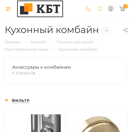
0
Кухонный комбайн
10
—
—
—
Главная
Каталог
Техника для кухни
—
Приготовление пищи
Кухонный комбайн
Аксессуары к комбайнам
9 ТОВАРОВ
ФИЛЬТР