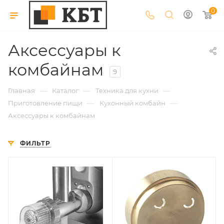
0
Аксессуары к
комбайнам
9
—
—
—
Главная
Каталог
Техника для кухни
—
—
Приготовление пищи
Кухонный комбайн
Аксессуары к комбайнам
ФИЛЬТР