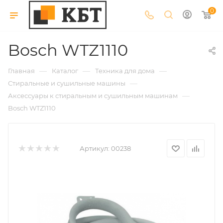
0
Bosch WTZ1110
—
—
—
Главная
Каталог
Техника для дома
—
Стиральные и сушильные машины
—
Аксессуары к стиральным и сушильным машинам
Bosch WTZ1110
Артикул:
00238