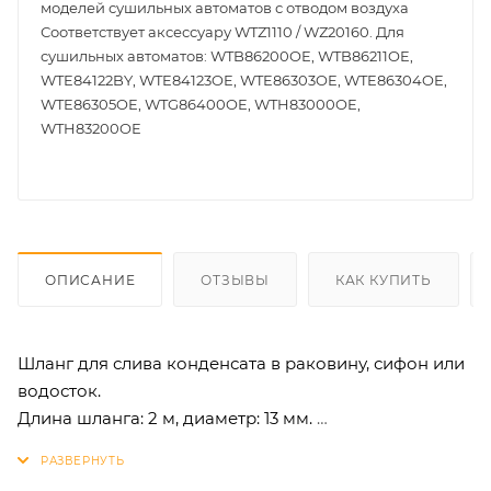
моделей сушильных автоматов с отводом воздуха
Соответствует аксессуару WTZ1110 / WZ20160. Для
сушильных автоматов: WTB86200OE, WTB86211OE,
WTE84122BY, WTE84123OE, WTE86303OE, WTE86304OE,
WTE86305OE, WTG86400OE, WTH83000OE,
WTH83200OE
ОПИСАНИЕ
ОТЗЫВЫ
КАК КУПИТЬ
Шланг для слива конденсата в раковину, сифон или
водосток.
Длина шланга: 2 м, диаметр: 13 мм.
Не подходит для моделей сушильных автоматов с
отводом воздуха. Соответствует аксессуару WTZ1110 /