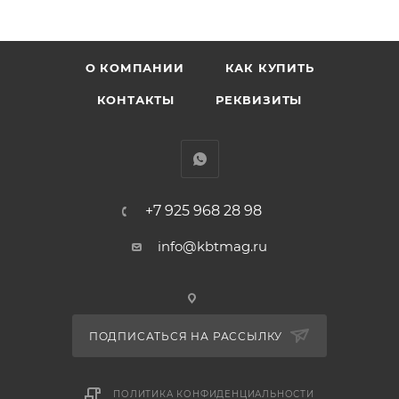
WZ20160. Для сушильных автоматов: WTB86200OE,
WTB86211OE, WTE84122BY, WTE84123OE,
WTE86303OE, WTE86304OE, WTE86305OE,
О КОМПАНИИ
КАК КУПИТЬ
WTG86400OE, WTH83000OE, WTH83200OE
КОНТАКТЫ
РЕКВИЗИТЫ
+7 925 968 28 98
info@kbtmag.ru
ПОДПИСАТЬСЯ НА РАССЫЛКУ
ПОЛИТИКА КОНФИДЕНЦИАЛЬНОСТИ