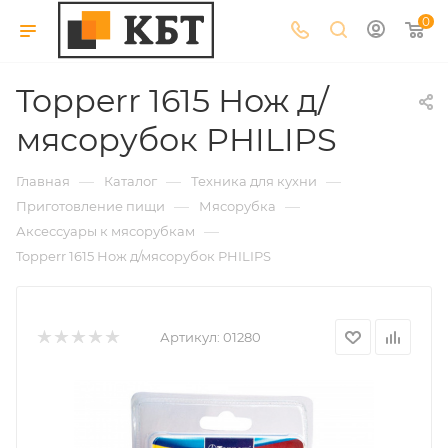
0
Topperr 1615 Нож д/
мясорубок PHILIPS
—
—
—
Главная
Каталог
Техника для кухни
—
—
Приготовление пищи
Мясорубка
—
Аксессуары к мясорубкам
Topperr 1615 Нож д/мясорубок PHILIPS
Артикул:
01280