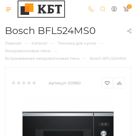
0
Bosch BFL524MS0
—
—
—
Главная
Каталог
Техника для кухни
—
Микроволновые печи
—
Встраиваемая микроволновая печь
Bosch BFL524MS0
Артикул:
00960