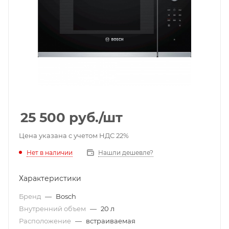
25 500
руб.
/шт
Цена указана с учетом НДС 22%
Нет в наличии
Нашли дешевле?
Характеристики
Бренд
—
Bosch
Внутренний объем
—
20 л
Расположение
—
встраиваемая