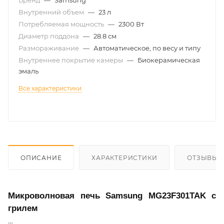
Бренд
—
Samsung
Внутренний объем
—
23 л
Потребляемая мощность
—
2300 Вт
Диаметр поддона
—
28.8 см
Размораживание
—
Автоматическое, по весу и типу
Внутреннее покрытие камеры
—
Биокерамическая
эмаль
Все характеристики
ОПИСАНИЕ
ХАРАКТЕРИСТИКИ
ОТЗЫВЫ
Микроволновая печь Samsung MG23F301TAK с
грилем