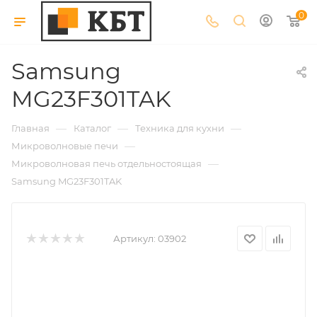
0
Samsung
MG23F301TAK
—
—
—
Главная
Каталог
Техника для кухни
—
Микроволновые печи
—
Микроволновая печь отдельностоящая
Samsung MG23F301TAK
Артикул:
03902