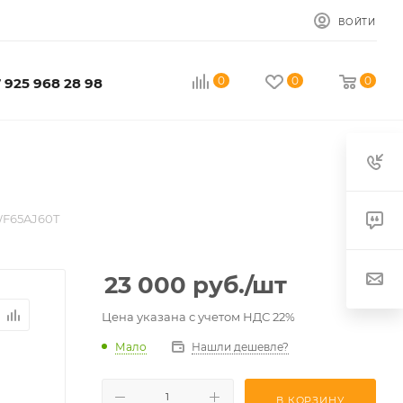
ВОЙТИ
0
0
0
 925 968 28 98
WF65AJ60T
23 000
руб.
/шт
Цена указана с учетом НДС 22%
Мало
Нашли дешевле?
В КОРЗИНУ