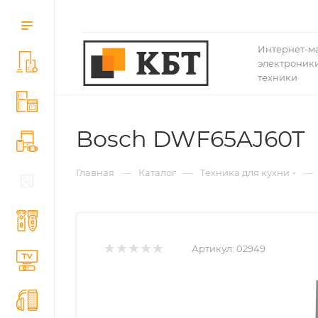
Интернет-м
электроники
техники
Bosch DWF65AJ60T
—
—
—
Главная
Каталог
Техника для кухни
Артикул:
02949