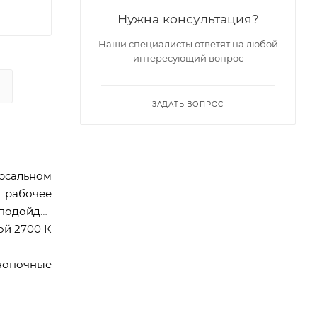
Нужна консультация?
Наши специалисты ответят на любой
интересующий вопрос
ЗАДАТЬ ВОПРОС
ерсальном
 рабочее
 подойдет
ой 2700 К
нопочные
до 17 м2,
ет 66 дБ,