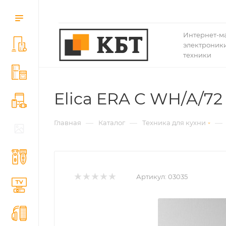
Интернет-м
электроники
техники
Elica ERA C WH/A/72
—
—
—
Главная
Каталог
Техника для кухни
Артикул:
03035