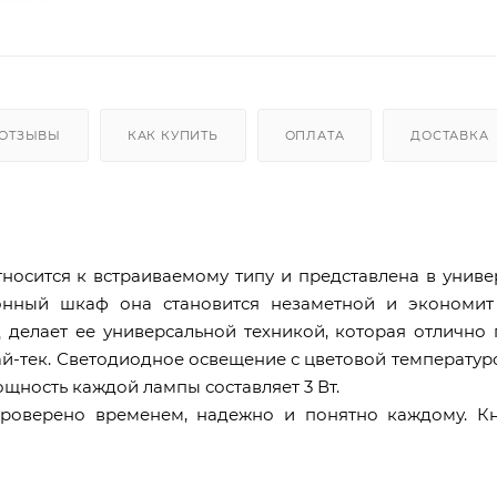
ОТЗЫВЫ
КАК КУПИТЬ
ОПЛАТА
ДОСТАВКА
носится к встраиваемому типу и представлена в унив
хонный шкаф она становится незаметной и экономит
 делает ее универсальной техникой, которая отлично
хай-тек. Светодиодное освещение с цветовой температур
щность каждой лампы составляет 3 Вт.
роверено временем, надежно и понятно каждому. К
дам. Устройство рассчитано на помещения с площадью 
 равна 700 м³/ч. Максимальный уровень шума составля