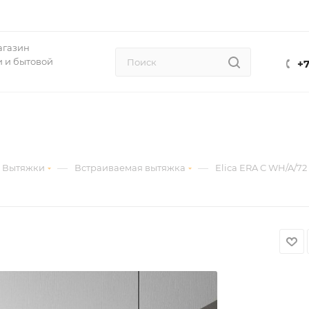
агазин
 и бытовой
+7
—
—
Вытяжки
Встраиваемая вытяжка
Elica ERA C WH/A/72