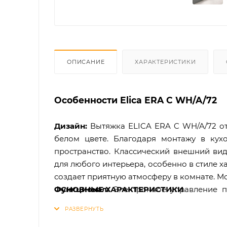
ОПИСАНИЕ
ХАРАКТЕРИСТИКИ
Особенности Elica ERA C WH/A/72
Дизайн:
Вытяжка ELICA ERA C WH/A/72 от
белом цвете. Благодаря монтажу в ку
пространство. Классический внешний вид
для любого интерьера, особенно в стиле 
создает приятную атмосферу в комнате. Мо
Функционал:
ОСНОВНЫЕ ХАРАКТЕРИСТИКИ
Электронное управление п
элементы четко подчиняются вашим коман
· Монтаж: ...в подвесной шкаф
так как максимальная производительность
· Серия: ...ELICA DESIGN CENTER