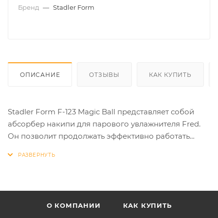
Бренд
—
Stadler Form
ОПИСАНИЕ
ОТЗЫВЫ
КАК КУПИТЬ
Stadler Form F-123 Magic Ball представляет собой
абсорбер накипи для парового увлажнителя Fred.
Он позволит продолжать эффективно работать
вашему увлажнителю, а также продлит срок его
службы.
Фильтр поглощает содержащиеся в воде соли,
благодаря чему увеличится срок эксплуатация
прибора.
О КОМПАНИИ
КАК КУПИТЬ
Если вы будете своевременно менять фильтр, у вас в