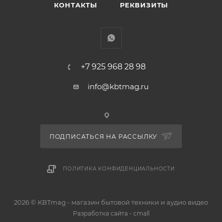
доме всегда будет увлажненный и свежий воздух.
КОНТАКТЫ
РЕКВИЗИТЫ
Необходима замена - каждые 6 месяцев.
+7 925 968 28 98
info@kbtmag.ru
ПОДПИСАТЬСЯ НА РАССЫЛКУ
ПОЛИТИКА КОНФИДЕНЦИАЛЬНОСТИ
2026 © KBTmag - магазин бытовой техники и аудио видео
-
Разработка сайта
cmall