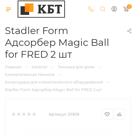
0
Stadler Form
Адсорбер Magic Ball
for FRED 2 шт
—
—
—
Главная
Каталог
Техника для дома
—
Климатическая техника
—
Аксессуары для климатического оборудования
Stadler Form Адсорбер Magic Ball for FRED 2 шт
Артикул:
01309