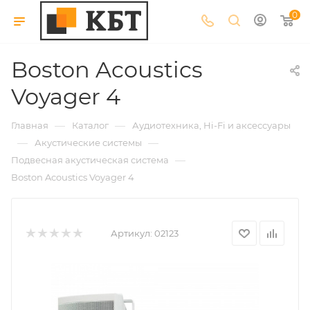
0
Boston Acoustics
Voyager 4
—
—
Главная
Каталог
Аудиотехника, Hi-Fi и аксессуары
—
—
Акустические системы
—
Подвесная акустическая система
Boston Acoustics Voyager 4
Артикул:
02123