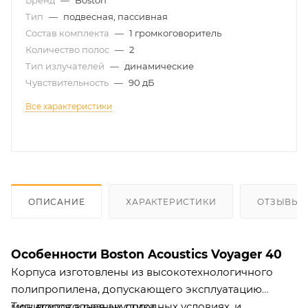
Бренд
—
Boston
Тип
—
подвесная, пассивная
Состав комплекта
—
1 громкоговоритель
Количество полос
—
2
Тип излучателей
—
динамические
Чувствительность
—
90 дБ
Все характеристики
ОПИСАНИЕ
ХАРАКТЕРИСТИКИ
ОТЗЫВЫ
Особенности Boston Acoustics Voyager 40
Корпуса изготовлены из высокотехнологичного
полипропилена, допускающего эксплуатацию
мониторов в разных погодных условиях, и
Тип: всепогодная акустика