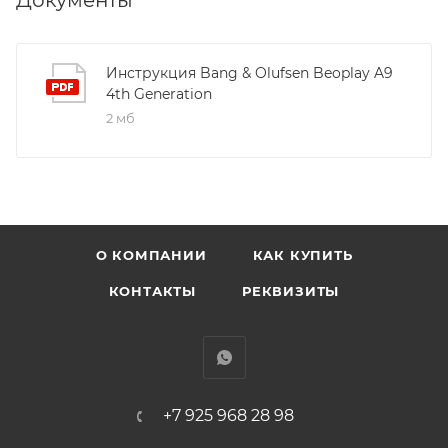
или воспроизводите одну мелодию на всех
колонках во всем доме. Beoplay A9 – это Multiroom-
колонка, которая без проблем поддерживает
Инструкция Bang & Olufsen Beoplay A9
4th Generation
встроенную технологию Chromecast, AirPlay 2 и
2 мб
Bluetooth, а также подключается к любым колонкам,
поддерживающим эти форматы.
Голосовое управление
У Вас заняты руки? Нет проблем! Просто скажите
«Эй, Google» и попросите включить свой любимый
плейлист, последние новости или местный прогноз
О КОМПАНИИ
КАК КУПИТЬ
погоды.
КОНТАКТЫ
РЕКВИЗИТЫ
Звук. Заполните любое пространство культовым
звуком.
Beoplay A9 заполняет любую комнату
детализированным фирменным звуком Bang &
Olufsen Signature Sound благодаря мощной 480-
+7 925 968 28 98
ваттной системе цифрового усиления. Встроенная
система адаптации звука в помещении идеально