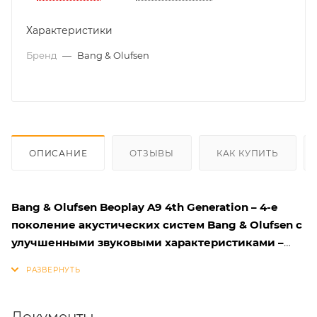
Характеристики
Бренд
—
Bang & Olufsen
ОПИСАНИЕ
ОТЗЫВЫ
КАК КУПИТЬ
Bang & Olufsen Beoplay A9 4th Generation – 4-е
поколение акустических систем Bang & Olufsen с
улучшенными звуковыми характеристиками –
новыми драйверами и усилителями.
Музыка в каждой комнате
Включайте разную музыку в отдельных комнатах
Документы