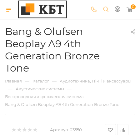
0
Bang & Olufsen
Beoplay A9 4th
Generation Bronze
Tone
—
—
Главная
Каталог
Аудиотехника, Hi-Fi и аксессуары
—
—
Акустические системы
—
Беспроводная акустическая система
Bang & Olufsen Beoplay A9 4th Generation Bronze Tone
Артикул:
03550